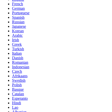
French
German
Portuguese
Spanish
Russian
Japanese
Korean
Arabic
Irish
Greek
Turkish
Italian
Danish
Romanian
Indonesian
Czech
Afrikaans
Swedish
Polish
Basque
Catalan
Esperanto
Hindi
Lao
Albanian