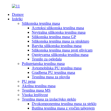
Domov
Izdelki
Silikonska tesnilna masa
Acetoksi silikonska tesnilna masa
Nevtralna silikonska tesnilna masa
Silikonska tesnilna masa GP
Silikonska tesnilna masa za strukturo
Barvita silikonska tesnilna masa
Silikonska tesnilna masa proti glivicam
Ognjevarna silikonska tesnilna masa
Tesnilo za ogledala
Poliuretanska tesnilna masa
Avtomobilska PU tesnilna masa
Gradbena PU tesnilna masa
Tesnilna masa za plovila
PU pena
Akrilna tesnilna masa
Tesnilna masa MS
Visoka lepljivost
Tesnilna masa za izolacijsko steklo
Dvokomponentna tesnilna masa za steklo
Butilna tesnilna masa z vročim taljenjem