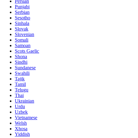
Persian
Punjabi
Serbian
Sesotho
Sinhala
Slovak
Slovenian
Somali
Samoan
Scots Gaelic
Shona
Sindhi
Sundanese
Swahili
Tajik
Tamil
Telugu
Thai
Ukrainian
Urdu
Uzbek
Vietnamese
Welsh
Xhosa
Yiddish