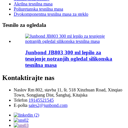
Akrilna tesnilna masa
Poliuretanska tesnilna masa
Dvokomponentna tesnilna masa za steklo
Tesnilo za ogledala
Junbond JB803 300 ml lepilo za
tesnjenje notranjih ogledal silikonska
tesnilna masa
Kontaktirajte nas
Naslov
Rm 802, stavba 11, št. 518 Xinzhuan Road, Xinqiao
Town, Songjiang Dist, Šanghaj, Kitajska
Telefon
19145521545
E-pošta
sales2@junbond.com