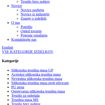
Tesnilo brez nohtov
Novice
Novice podjetja
Novice iz industrije
Znanje o izdelkih
O nas
Potrdilo
Ogled tovarne
Pogosta vprašanja
Kontaktirajte nas
English
VSE KATEGORIJE IZDELKOV
Kategorije
Silikonska tesnilna masa GP
Acetoksi silikonska tesnilna masa
Nevtralna silikonska tesnilna masa
Silikonska tesnilna masa proti glivicam
PU pena
Ognjevarna silikonska tesnilna masa
Tesnilo za ogledala
Tesnilna masa MS
Tesnilo brez nohtov