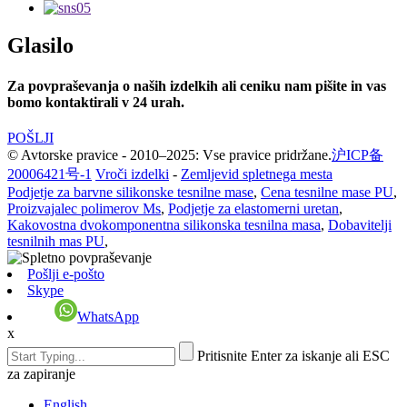
Glasilo
Za povpraševanja o naših izdelkih ali ceniku nam pišite in vas
bomo kontaktirali v 24 urah.
POŠLJI
© Avtorske pravice - 2010–2025: Vse pravice pridržane.
沪ICP备
20006421号-1
Vroči izdelki
-
Zemljevid spletnega mesta
Podjetje za barvne silikonske tesnilne mase
,
Cena tesnilne mase PU
,
Proizvajalec polimerov Ms
,
Podjetje za elastomerni uretan
,
Kakovostna dvokomponentna silikonska tesnilna masa
,
Dobavitelji
tesnilnih mas PU
,
Pošlji e-pošto
Skype
WhatsApp
x
Pritisnite Enter za iskanje ali ESC
za zapiranje
English